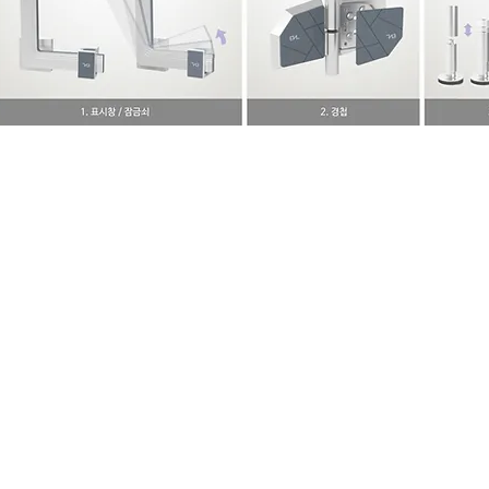
ADR.
경상북도 영천시 대창면 강회3길 56
EMAIL.